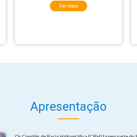
Ver mais
Apresentação
Os Comitês de Bacia Hidrográfica (CBH) fazem parte do 